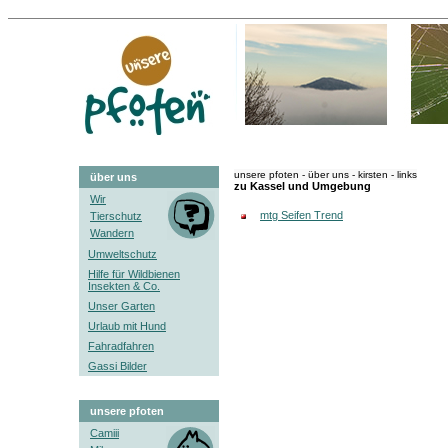
unsere pfoten - über uns - kirsten - links
über uns
zu Kassel und Umgebung
Wir
mtg Seifen Trend
Tierschutz
Wandern
Umweltschutz
Hilfe für Wildbienen
Insekten & Co.
Unser Garten
Urlaub mit Hund
Fahradfahren
Gassi Bilder
unsere pfoten
Camiii