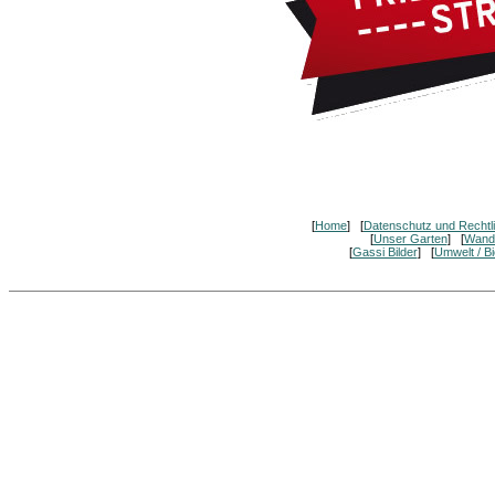
[
Home
] [
Datenschutz und Rechtl
[
Unser Garten
] [
Wand
[
Gassi Bilder
] [
Umwelt / Bi