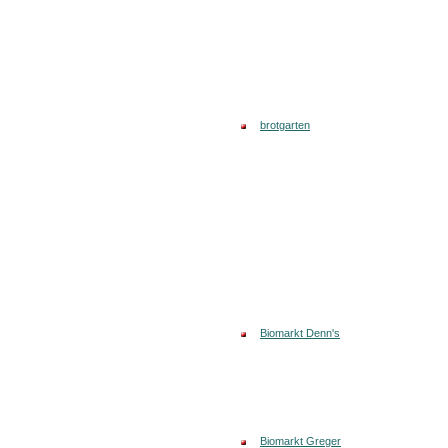
brotgarten
Biomarkt Denn's
Biomarkt Greger