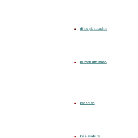
dinos-pizzataxi.de
blumen-uffelmann
kassel.de
kiss-skate.de