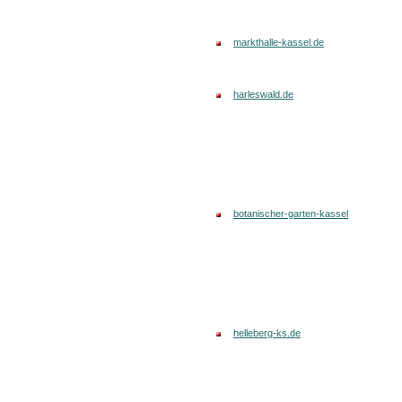
markthalle-kassel.de
harleswald.de
botanischer-garten-kassel
helleberg-ks.de