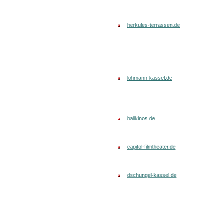
herkules-terrassen.de
lohmann-kassel.de
balikinos.de
capitol-filmtheater.de
dschungel-kassel.de