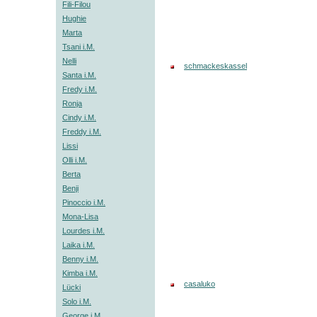
Fili-Filou
Hughie
Marta
Tsani i.M.
Nelli
schmackeskassel
Santa i.M.
Fredy i.M.
Ronja
Cindy i.M.
Freddy i.M.
Lissi
Olli i.M.
Berta
Benji
Pinoccio i.M.
Mona-Lisa
Lourdes i.M.
Laika i.M.
Benny i.M.
Kimba i.M.
casaluko
Lücki
Solo i.M.
George i.M.