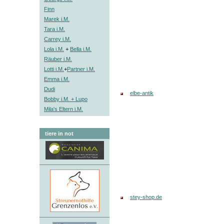
Finn
Marek i.M.
Tara i.M.
Carrey i.M.
Lola i.M.
+
Bella i.M.
Räuber i.M.
Lotti i.M.
+
Partner i.M.
Emma i.M.
Dudi
elbe-antik
Bobby i.M. + Lupo
Mila's Eltern i.M.
tiere in not
stey-shop.de