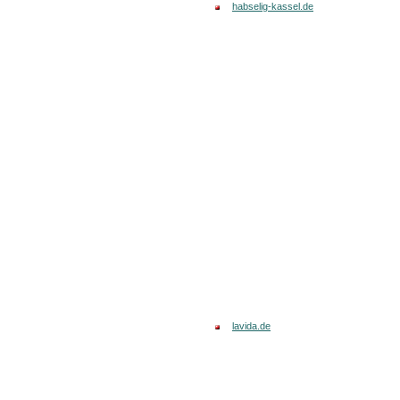
habselig-kassel.de
lavida.de