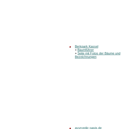
Berkpark Kassel
+
Baumführer
+
Seite mit Fotos der Bäume und
Bezeichnungen
ayurvedic-oasis.de