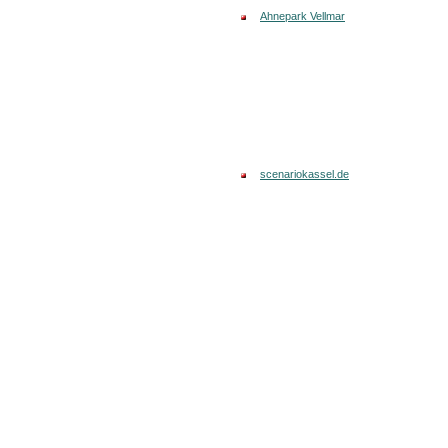
Ahnepark Vellmar
scenariokassel.de