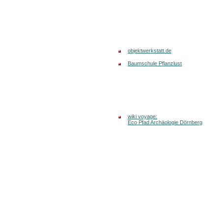
objektwerkstatt.de
Baumschule Pflanzlust
wiki voyage:
Eco Pfad Archäologie Dörnberg