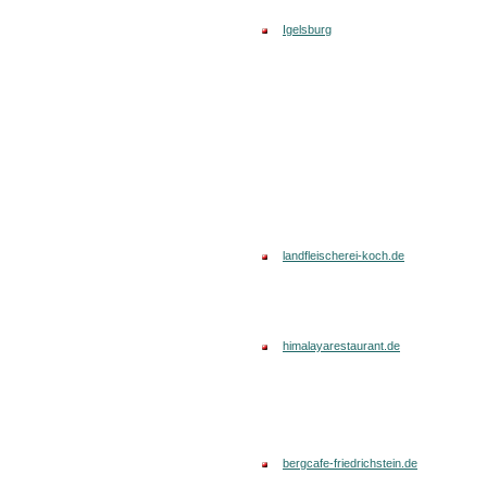
Igelsburg
landfleischerei-koch.de
himalayarestaurant.de
bergcafe-friedrichstein.de