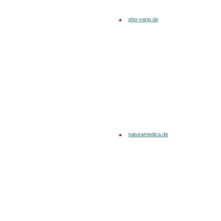
pho-vang.de
naturamedica.de