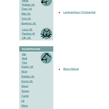
Milow
Robbie i.M.
Theo i.M.
Landgasthaus Firnsbachtal
Mila i.M.
Toni i.M.
Baghera i.M.
Luca i.M.
Pamina i.M
Lilly i.M.
hundefreunde
Alle
Molli
Tino
Paddy i.M
Bistro Mistral
Richi
Robbie i.M.
Kormi i.M.
Diego
Snowy
Camiii
Lili
Wera