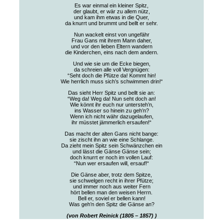
Es war einmal ein kleiner Spitz,
der glaubt, er wär zu allem nütz,
und kam ihm etwas in die Quer,
da knurrt und brummt und bellt er sehr.
Nun wackelt einst von ungefähr
Frau Gans mit ihrem Mann daher,
und vor den lieben Eltern wandern
die Kinderchen, eins nach dem andern.
Und wie sie um die Ecke biegen,
da schreien alle voll Vergnügen:
“Seht doch die Pfütze da! Kommt hin!
Wie herrlich muss sich’s schwimmen drin!“
Das sieht Herr Spitz und bellt sie an:
“Weg da! Weg da! Nun seht doch an!
Wie könnt ihr euch nur untersteh’n,
ins Wasser so hinein zu geh’n?
Wenn ich nicht währ dazugelaufen,
ihr müsstet jämmerlich ersaufen!“
Das macht der alten Gans nicht bange:
sie zischt ihn an wie eine Schlange.
Da zieht mein Spitz sein Schwänzchen ein
und lässt die Gänse Gänse sein;
doch knurrt er noch im vollen Lauf:
“Nun wer ersaufen will, ersauf!“
Die Gänse aber, trotz dem Spitze,
sie schwelgen recht in ihrer Pfütze;
und immer noch aus weiter Fern
hört bellen man den weisen Herrn.
Bell er, soviel er bellen kann!
Was geh’n den Spitz die Gänse an?
(von Robert Reinick (1805 – 1857) )