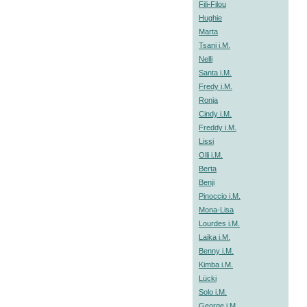
Fili-Filou
Hughie
Marta
Tsani i.M.
Nelli
Santa i.M.
Fredy i.M.
Ronja
Cindy i.M.
Freddy i.M.
Lissi
Olli i.M.
Berta
Benji
Pinoccio i.M.
Mona-Lisa
Lourdes i.M.
Laika i.M.
Benny i.M.
Kimba i.M.
Lücki
Solo i.M.
George i.M.