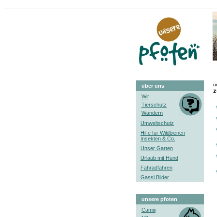
u
über uns
z
Wir
Tierschutz
Wandern
Umweltschutz
Hilfe für Wildbienen
Insekten & Co.
Unser Garten
Urlaub mit Hund
Fahradfahren
Gassi Bilder
unsere pfoten
Camiii