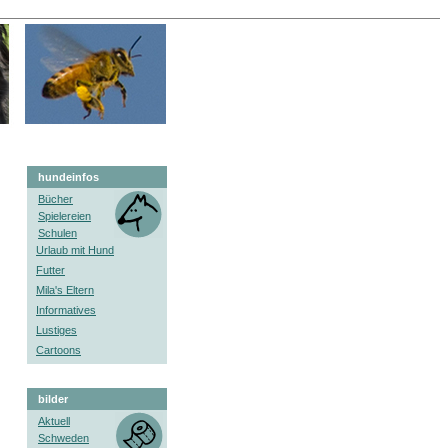
hundeinfos
Bücher
Spielereien
Schulen
Urlaub mit Hund
Futter
Mila's Eltern
Informatives
Lustiges
Cartoons
bilder
Aktuell
Schweden