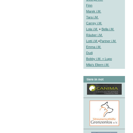
Finn
Marek i.M.
Tara i.M.
Carrey i.M.
Lola i.M.
+
Bella i.M.
Räuber i.M.
Lotti i.M.
+
Partner i.M.
Emma i.M.
Dudi
Bobby i.M. + Lupo
Mila's Eltern i.M.
tiere in not