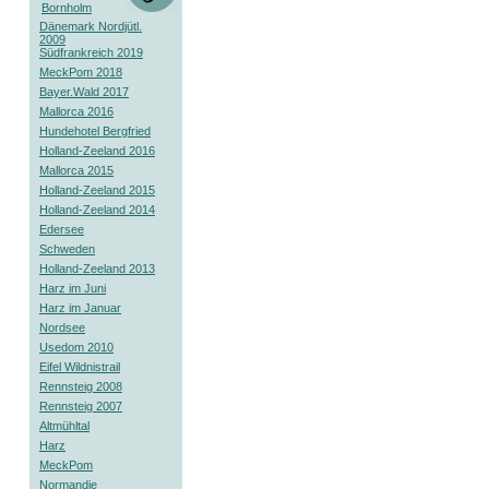
Bornholm
Dänemark Nordjütl.
2009
Südfrankreich 2019
MeckPom 2018
Bayer.Wald 2017
Mallorca 2016
Hundehotel Bergfried
Holland-Zeeland 2016
Mallorca 2015
Holland-Zeeland 2015
Holland-Zeeland 2014
Edersee
Schweden
Holland-Zeeland 2013
Harz im Juni
Harz im Januar
Nordsee
Usedom 2010
Eifel Wildnistrail
Rennsteig 2008
Rennsteig 2007
Altmühltal
Harz
MeckPom
Normandie