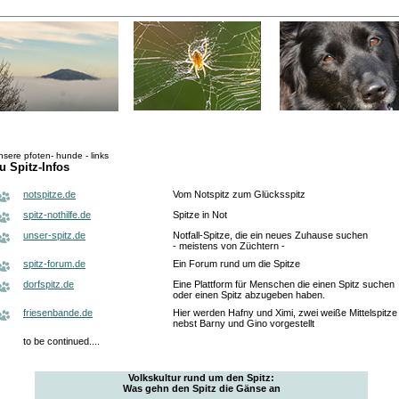
nsere pfoten- hunde - links
u Spitz-Infos
notspitze.de
Vom Notspitz zum Glücksspitz
spitz-nothilfe.de
Spitze in Not
unser-spitz.de
Notfall-Spitze, die ein neues Zuhause suchen
- meistens von Züchtern -
spitz-forum.de
Ein Forum rund um die Spitze
dorfspitz.de
Eine Plattform für Menschen die einen Spitz suchen
oder einen Spitz abzugeben haben.
friesenbande.de
Hier werden Hafny und Ximi, zwei weiße Mittelspitze
nebst Barny und Gino vorgestellt
to be continued....
Volkskultur rund um den Spitz:
Was gehn den Spitz die Gänse an