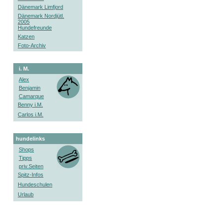
Dänemark Limfjord
Dänemark Nordjütl.
2005
Hundefreunde
Katzen
Foto-Archiv
i. M.
Alex
Benjamin
Camarque
Benny i.M.
Carlos i.M.
hundelinks
Shops
Tipps
priv.Seiten
Spitz-Infos
Hundeschulen
Urlaub