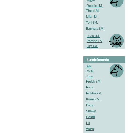
Milow
Robbie i.M.
Theo i.M.
Mila i.M.
Toni i.M.
Baghera i.M.
Luca i.M.
Pamina i.M
Lilly i.M.
hundefreunde
Alle
Molli
Tino
Paddy i.M
Richi
Robbie i.M.
Kormi i.M.
Diego
Snowy
Camiii
Lili
Wera