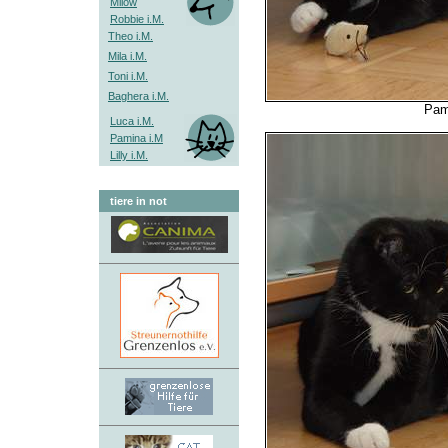
Milow
Robbie i.M.
Theo i.M.
Mila i.M.
Toni i.M.
Baghera i.M.
Pam
Luca i.M.
Pamina i.M
Lilly i.M.
tiere in not