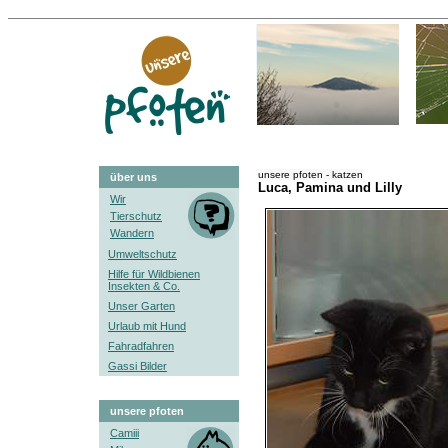
unsere pfoten - katzen
über uns
Luca, Pamina und Lilly
Wir
Tierschutz
Wandern
Umweltschutz
Hilfe für Wildbienen
Insekten & Co.
Unser Garten
Urlaub mit Hund
Fahradfahren
Gassi Bilder
unsere pfoten
Camiii