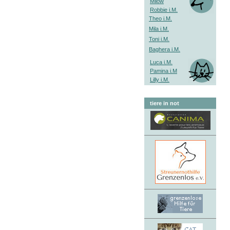
Milow
Robbie i.M.
Theo i.M.
Mila i.M.
Toni i.M.
Baghera i.M.
Luca i.M.
Pamina i.M
Lilly i.M.
tiere in not