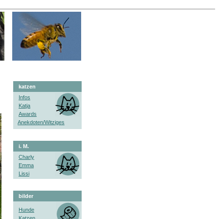
katzen
Infos
Katja
Awards
Anekdoten/Witziges
i. M.
Charly
Emma
Lissi
bilder
Hunde
Katzen