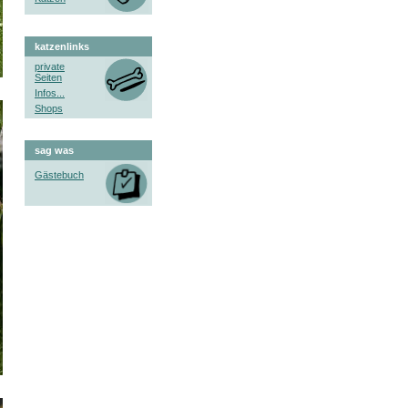
katzenlinks
private
Seiten
Infos...
Shops
sag was
Gästebuch