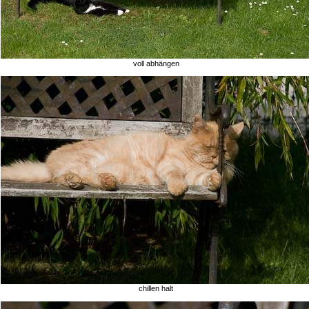
voll abhängen
chillen halt