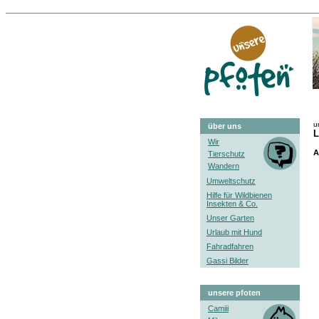
u
über uns
L
Wir
A
Tierschutz
Wandern
Umweltschutz
Hilfe für Wildbienen
Insekten & Co.
Unser Garten
Urlaub mit Hund
Fahradfahren
Gassi Bilder
unsere pfoten
Camiii