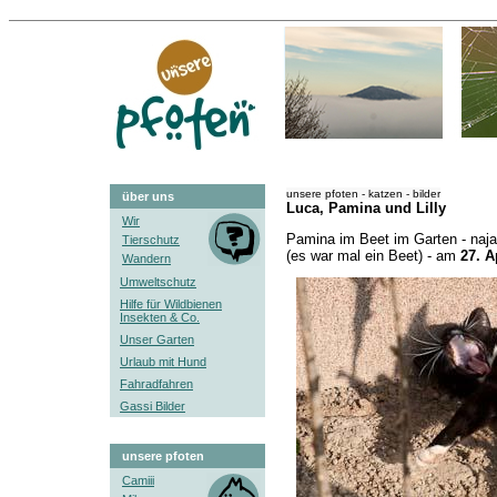
unsere pfoten - katzen - bilder
über uns
Luca, Pamina und Lilly
Wir
Pamina im Beet im Garten - naja 
Tierschutz
(es war mal ein Beet) - am
27. A
Wandern
Umweltschutz
Hilfe für Wildbienen
Insekten & Co.
Unser Garten
Urlaub mit Hund
Fahradfahren
Gassi Bilder
unsere pfoten
Camiii