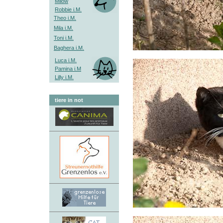
Milow
Robbie i.M.
Theo i.M.
Mila i.M.
Toni i.M.
Baghera i.M.
Luca i.M.
Pamina i.M
Lilly i.M.
tiere in not