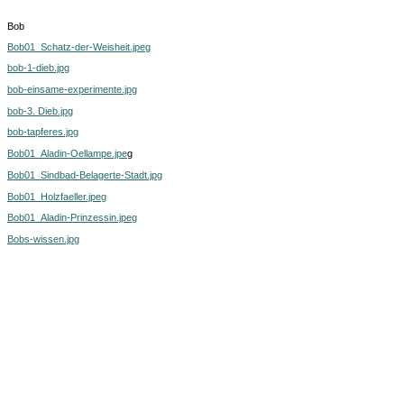
Bob
Bob01_Schatz-der-Weisheit.jpeg
bob-1-dieb.jpg
bob-einsame-experimente.jpg
bob-3. Dieb.jpg
bob-tapferes.jpg
Bob01_Aladin-Oellampe.jpe
g
Bob01_Sindbad-Belagerte-Stadt.jpg
Bob01_Holzfaeller.jpeg
Bob01_Aladin-Prinzessin.jpeg
Bobs-wissen.jpg